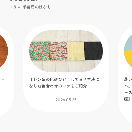
コラム 手芸屋のはなし
ット
ミシン糸の色選びどうしてる？生地に
暑
！
なじむ色合わせのコツをご紹介
へ
】
ー
図
2026.05.25