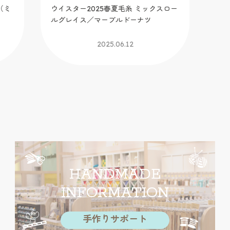
（ミ
ウイスター2025春夏毛糸 ミックスロー
手芸
ルグレイス／マーブルドーナツ
イ
2025.06.12
HANDMADE
INFORMATION
手作りサポート