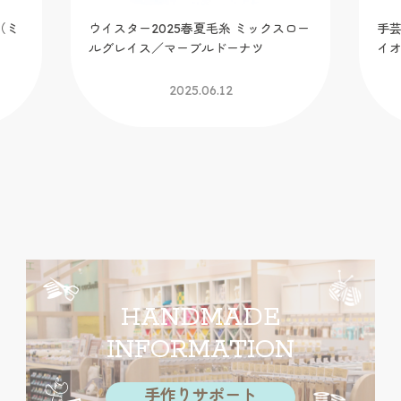
（ミ
ウイスター2025春夏毛糸 ミックスロー
手芸
ルグレイス／マーブルドーナツ
イ
2025.06.12
HANDMADE
INFORMATION
手作りサポート