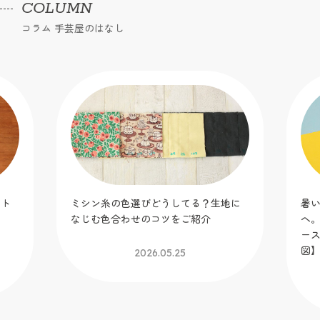
COLUMN
コラム 手芸屋のはなし
ット
ミシン糸の色選びどうしてる？生地に
暑
！
なじむ色合わせのコツをご紹介
へ
】
ー
図
2026.05.25