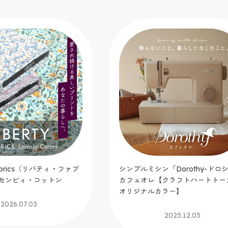
「Dorothy-ドロシー-」
手芸缶 feat.ドムドムハンバーガ
クラフトハートトーカイ
ニお裁縫缶セット）
ラー】
2025.08.29
2025.12.05