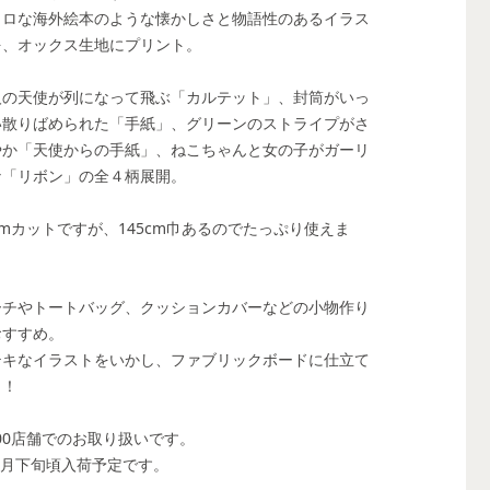
トロな海外絵本のような懐かしさと物語性のあるイラス
を、オックス生地にプリント。
人の天使が列になって飛ぶ「カルテット」、封筒がいっ
い散りばめられた「手紙」、グリーンのストライプがさ
やか「天使からの手紙」、ねこちゃんと女の子がガーリ
な「リボン」の全４柄展開。
cmカットですが、145cm巾あるのでたっぷり使えま
。
ーチやトートバッグ、クッションカバーなどの小物作り
おすすめ。
テキなイラストをいかし、ファブリックボードに仕立て
も！
00店舗でのお取り扱いです。
６月下旬頃入荷予定です。