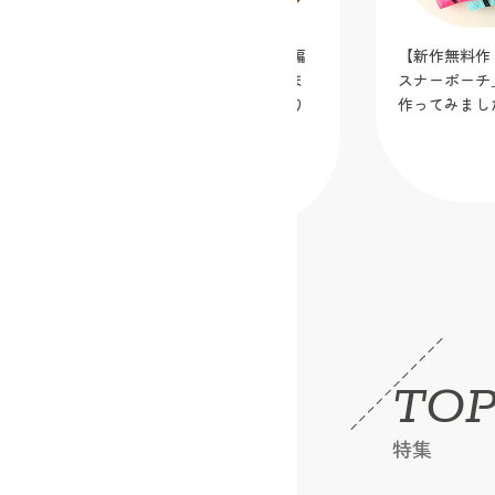
【新作無料作り図公開】「真ん中ファ
ディズニーキ
スナーポーチ」を蛍光メッシュ生地で
い！大きめバ
作ってみました！
2026.07.07
TOP
特集