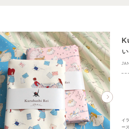
K
い
JA
イ
ー