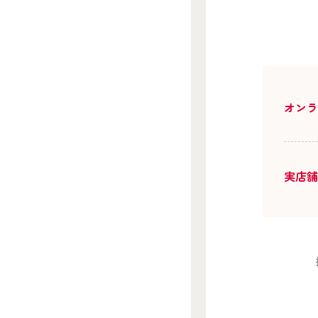
オン
実店