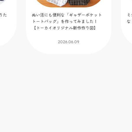
ット
ミシン糸の色選びどうしてる？生地に
暑
！
なじむ色合わせのコツをご紹介
へ
】
ー
図
2026.05.25