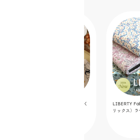
LIBERTY Fabrics（リバティ・ファブ
シンプルミシン
リックス）ラセンビィ・コットン
カフェオレ【
オリジナルカ
2026.07.03