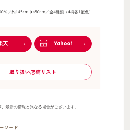
00％／約145cm巾×50cm／全4種類（4柄各1配色）
楽天
Yahoo!
取り扱い店舗リスト
る等、最新の情報と異なる場合がございます。
ーワード