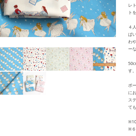
レ
ト
４
ぱ
わ
天使からの手紙
カルテット
リボン
手紙
ー
50
す
ポ
に
ス
て
※1
※