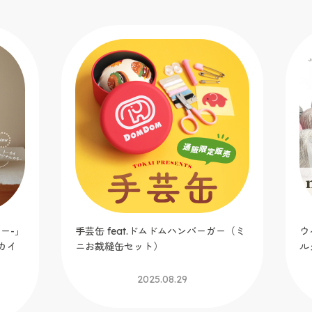
手
イ
ー（ミ
ウイスター2025春夏毛糸 ミックスロー
ルグレイス／マーブルドーナツ
2025.06.12