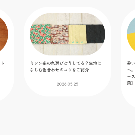
ット
ミシン糸の色選びどうしてる？生地に
暑
！
なじむ色合わせのコツをご紹介
へ
】
ー
図
2026.05.25