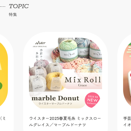
TOPIC
特集
（ミ
ウイスター2025春夏毛糸 ミックスロー
手芸
ルグレイス／マーブルドーナツ
イ