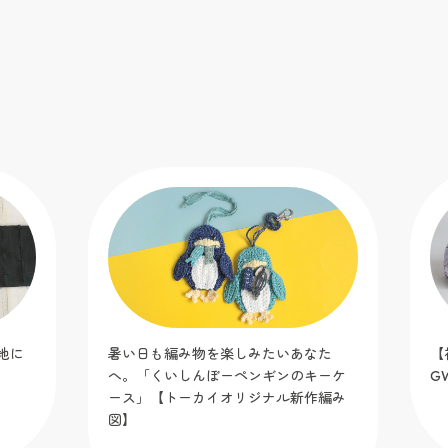
地に
暑い日も編み物を楽しみたいあなた
【
へ。「くいしんぼーペンギンのキーケ
G
ース」【トーカイオリジナル新作編み
図】