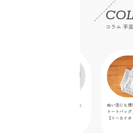
CO
コラム 手
ディズニーキャラクター生地で作りた
ぬい活にも便
い！大きめバッグ３選
トートバッグ
【トーカイオ
2026.06.17