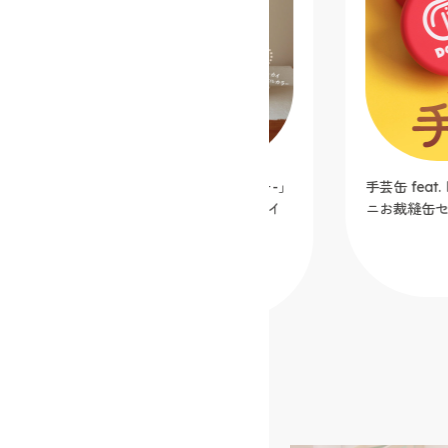
シンプルミシン「Dorothy-ドロシー-」
手芸缶 fea
カフェオレ【クラフトハートトーカイ
ニお裁縫缶セ
オリジナルカラー】
2025.12.05