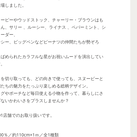
登場しました。
ヌーピーやウッドストック、チャーリー・ブラウンはも
ろん、サリー 、ルーシー、ライナス 、ペパーミント、シ
ローダー、
ーシー、ビッグベンなどピーナツの仲間たちが勢ぞろ
！
りばめられたカラフルな星がお祝いムードを演出してい
す。
こを切り取っても、どの向きで使っても、スヌーピーと
間たちの魅力をたっぷり楽しめる総柄デザイン。
ッグやポーチなど毎日使える小物を作って、暮らしにさ
げないかわいさをプラスしませんか？
01店舗でのお取り扱いです。
00％／約110cm×1ｍ／全1種類