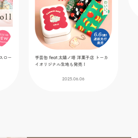
スロー
手芸缶 feat.太陽ノ塔 洋菓子店 トーカ
U
イオリジナル生地も発売！
ド
ジ
2025.06.06