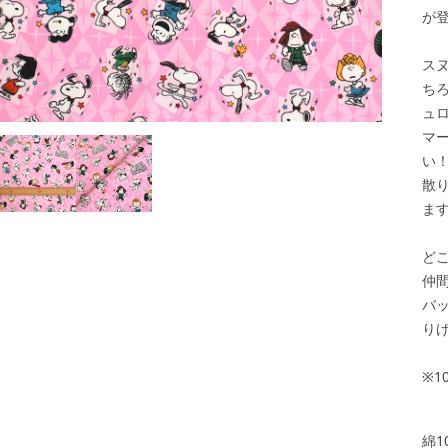
が
ス
ち
ュ
マ
い
散
ま
ど
仲
バ
り
※1
綿1