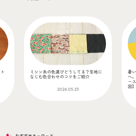
ット
ミシン糸の色選びどうしてる？生地に
暑
！
なじむ色合わせのコツをご紹介
へ
】
ー
図
2026.05.25