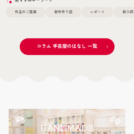
おすすめキーワード
作品のご提案
新作作り図
レポート
新入荷
コラム 手芸屋のはなし 一覧
HANDMADE