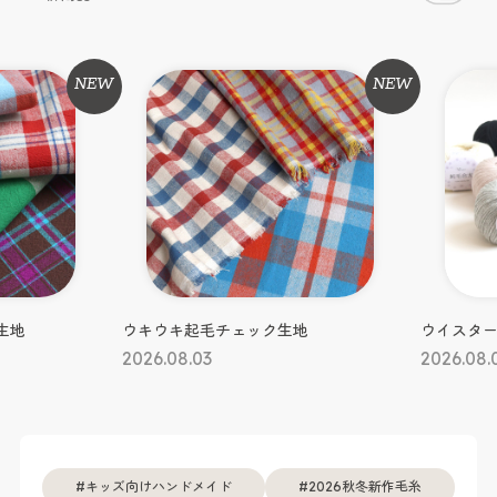
NEW
NEW
#生地
#毛糸
生地
ウキウキ起毛チェック生地
ウイスタ
2026.08.03
2026.08.
キッズ向けハンドメイド
2026秋冬新作毛糸