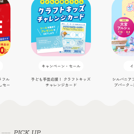
キャンペーン・セール
イ
ラフル
子ども手芸応援！ クラフトキッズ
シルバニア
しセー
チャレンジカード
プパーク～
大
PICK UP