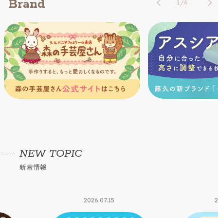
Brand
1
/
4
NEW TOPIC
新着情報
2026.07.15
2