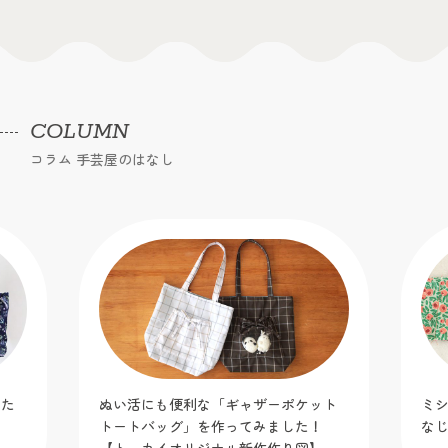
COLUMN
コラム 手芸屋のはなし
りた
ぬい活にも便利な「ギャザーポケット
ミ
トートバッグ」を作ってみました！
な