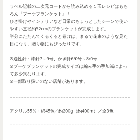
ラベル記載の二次元コードから読み込める１玉レシピはもち
ろん『ブーケブランケット』！
ひざ掛けやインテリアなど日常のちょっとしたシーンで使い
やすい直径約52cmのブランケットが完成します。
半分にたたんでくるくると巻けば、まるで花束のような見た
目になり、贈り物にもぴったりです。
※適性針：棒針7～9号、かぎ針6/0号～8/0号
※ブーケブランケットの完成サイズは編み手の手加減によっ
て多少異なります。
※一部取り扱いのない店舗があります。
アクリル55％・綿45%／約200g（約400m）／全3色