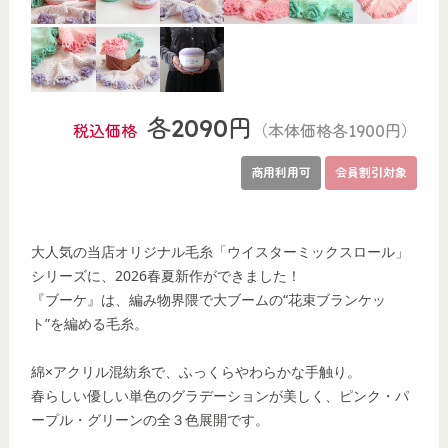
各2090円
税込価格
（本体価格各1900円）
商用利用可
会員割引対象
大人気の当店オリジナル毛糸「ウイスターミックスロール」
シリーズに、2026春夏新作ができました！
『ブーケ』は、編み物界隈で大ブームの“花束ブランケッ
ト”を編める毛糸。
綿×アクリル混紡糸で、ふっくらやわらかな手触り。
春らしい優しい単色のグラデーションが美しく、ピンク・パ
ープル・グリーンの全３色展開です。