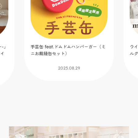
ー-」
手芸缶 feat.ドムドムハンバーガー（ミ
ウイ
カイ
ニお裁縫缶セット）
ル
2025.08.29