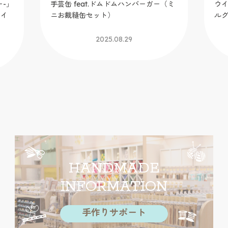
ー-」
手芸缶 feat.ドムドムハンバーガー（ミ
ウイ
カイ
ニお裁縫缶セット）
ル
2025.08.29
HANDMADE
INFORMATION
手作りサポート