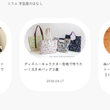
コラム 手芸屋のはなし
ファ
ディズニーキャラクター生地で作りた
ぬ
地で
い！大きめバッグ３選
ト
【
2026.06.17