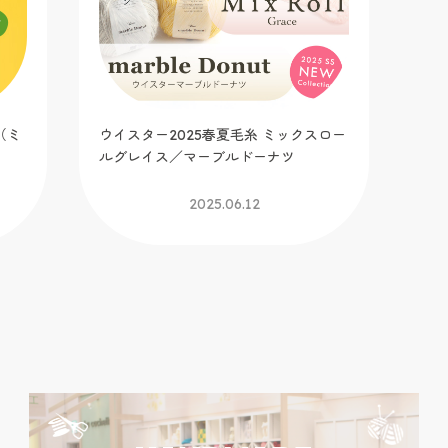
（ミ
ウイスター2025春夏毛糸 ミックスロー
手芸
ルグレイス／マーブルドーナツ
イ
2025.06.12