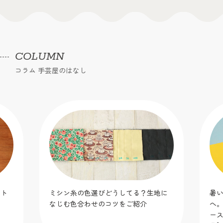
COLUMN
コラム 手芸屋のはなし
ット
ミシン糸の色選びどうしてる？生地に
暑
！
なじむ色合わせのコツをご紹介
へ
】
ー