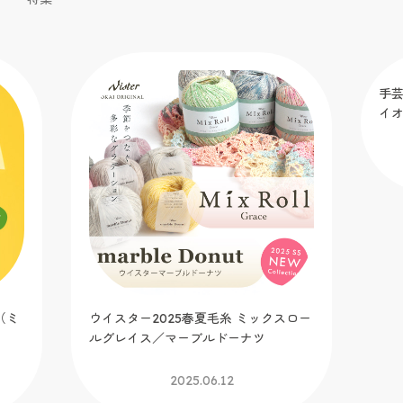
（ミ
ウイスター2025春夏毛糸 ミックスロー
手芸
ルグレイス／マーブルドーナツ
イ
2025.06.12