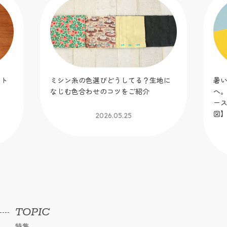
ット
ミシン糸の色選びどうしてる？生地に
暑
！
なじむ色合わせのコツをご紹介
へ
】
ー
図
2026.05.25
TOPIC
特集