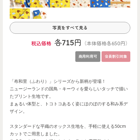
各715円
税込価格
（本体価格各650円）
商用利用可
会員割引対象
「布和里（ふわり）」シリーズから新柄が登場！
ニュージーランドの国鳥・キーウィを愛らしいタッチで描い
たプリント生地です。
まぁるい体型と、トコトコあるく姿にほのぼのする和み系デ
ザイン。
スタンダードな平織のオックス生地を、手軽に使える50cm
カットでご用意しました。