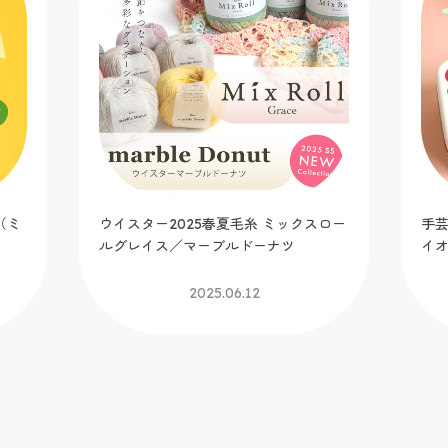
（ミ
ウイスター2025春夏毛糸 ミックスロー
手芸
ルグレイス／マーブルドーナツ
イ
2025.06.12