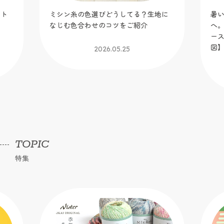
ット
ミシン糸の色選びどうしてる？生地に
暑
！
なじむ色合わせのコツをご紹介
へ
】
ー
図
2026.05.25
TOPIC
特集