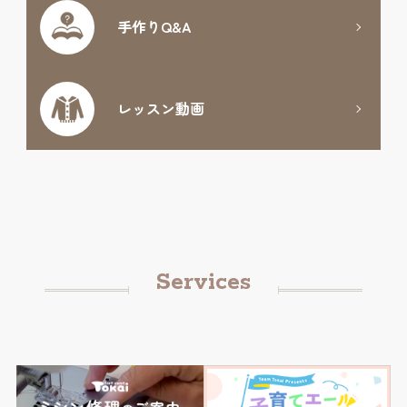
手作りQ&A
レッスン動画
Services