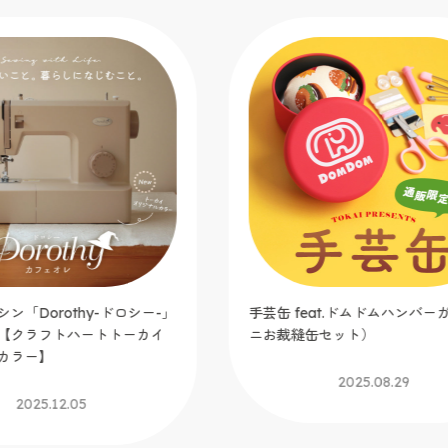
「Dorothy-ドロシー-」
手芸缶 feat.ドムドムハンバーガ
クラフトハートトーカイ
ニお裁縫缶セット）
ラー】
2025.08.29
2025.12.05