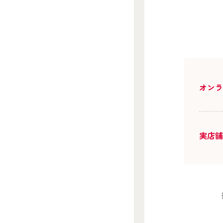
オン
実店