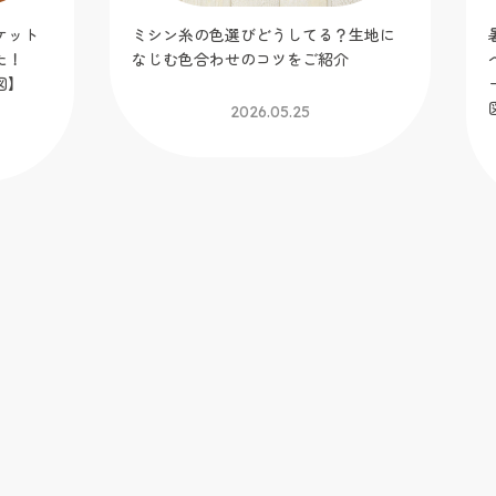
ット
ミシン糸の色選びどうしてる？生地に
暑
！
なじむ色合わせのコツをご紹介
へ
】
ー
図
2026.05.25