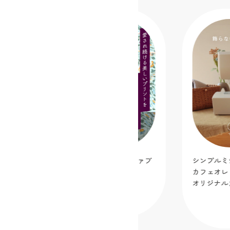
LIBERTY Fabrics（リバティ・ファブ
シンプルミシン
リックス）ラセンビィ・コットン
カフェオレ【
オリジナルカ
2026.07.03