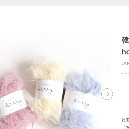
韓
h
JA
韓国
『h