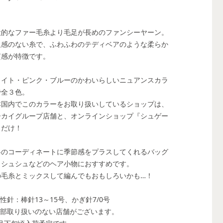
！
般的なファー毛糸より毛足が長めのファンシーヤーン。
沢感のない糸で、ふわふわのテディベアのような柔らか
質感が特徴です。
ワイト・ピンク・ブルーのかわいらしいニュアンスカラ
で全３色。
本国内でこのカラーをお取り扱いしているショップは、
ーカイグループ店舗と、オンラインショップ『シュゲー
』だけ！
冬のコーディネートに季節感をプラスしてくれるバッグ
、シュシュなどのヘア小物におすすめです。
の毛糸とミックスして編んでもおもしろいかも…！
性針：棒針13～15号、かぎ針7/0号
一部取り扱いのない店舗がございます。