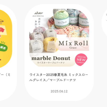
手
イ
ー（ミ
ウイスター2025春夏毛糸 ミックスロー
ルグレイス／マーブルドーナツ
2025.06.12