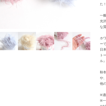
た
一
光
な
ホ
ー
日
ト
ル
秋
や
他
※適
※