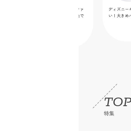
【新作無料作り図公開】「真ん中ファ
ディズニーキ
スナーポーチ」を蛍光メッシュ生地で
い！大きめバ
作ってみました！
2026.07.07
TOP
特集